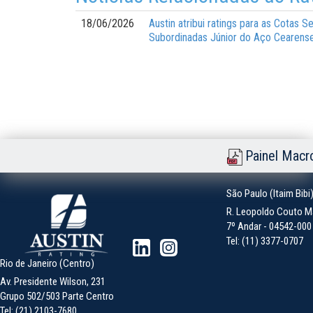
18/06/2026
Austin atribui ratings para as Cotas
Subordinadas Júnior do Aço Cearense
Painel Macr
São Paulo (Itaim Bibi
R. Leopoldo Couto Ma
7º Andar - 04542-000 -
Tel: (11) 3377-0707
Rio de Janeiro (Centro)
Av. Presidente Wilson, 231
Grupo 502/503 Parte Centro
Tel: (21) 2103-7680