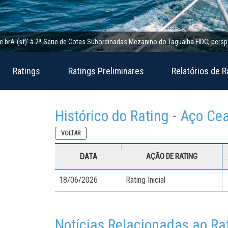
(sf)’ à 2ª Série de Cotas Subordinadas Mezanino do Taguaíba FIDC; perspectiva e
Ratings
Ratings Preliminares
Relatórios de R
Histórico do Rating - Aço Ce
VOLTAR
DATA
AÇÃO DE RATING
18/06/2026
Rating Inicial
Notícias Relacionadas ao Ra