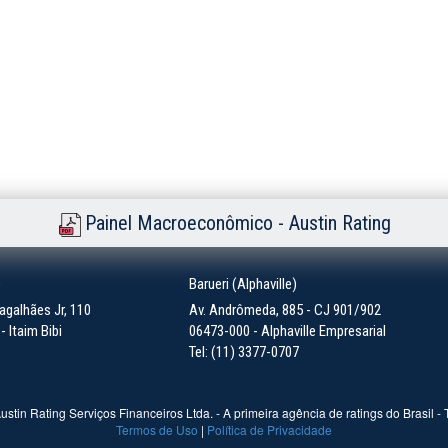
Painel Macroeconômico - Austin Rating
)
Barueri (Alphaville)
galhães Jr, 110
Av. Andrômeda, 885 - CJ 901/902
 Itaim Bibi
06473-000 - Alphaville Empresarial
Tel: (11) 3377-0707
ustin Rating Serviços Financeiros Ltda. - A primeira agência de ratings do Brasil -
Termos de Uso
|
Política de Privacidade