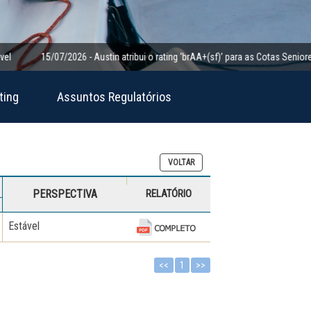
15/07/2026 - Austin atribui o rating ‘brAA+(sf)’ para as Cotas Seniores da C
ting
Assuntos Regulatórios
VOLTAR
PERSPECTIVA
RELATÓRIO
Estável
<<
1
>>