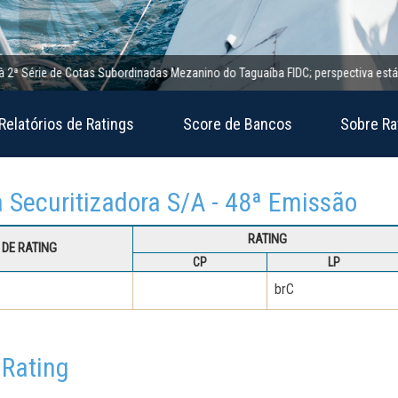
érie de Cotas Subordinadas Mezanino do Taguaíba FIDC; perspectiva estável
Relatórios de Ratings
Score de Bancos
Sobre Ra
a Securitizadora S/A - 48ª Emissão
RATING
DE RATING
CP
LP
brC
 Rating