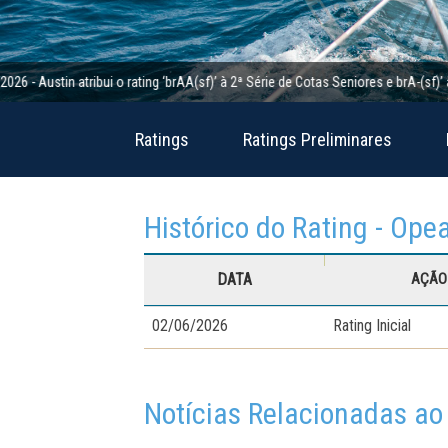
tin atribui o rating ‘brAA(sf)’ à 2ª Série de Cotas Seniores e brA-(sf)’ à 2ª S
Ratings
Ratings Preliminares
Histórico do Rating - Ope
DATA
AÇÃO 
02/06/2026
Rating Inicial
Notícias Relacionadas ao