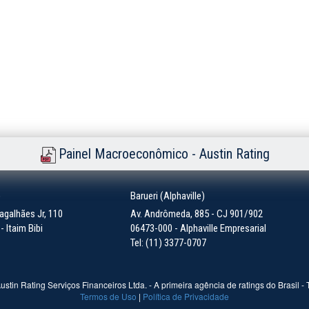
Painel Macroeconômico - Austin Rating
)
Barueri (Alphaville)
galhães Jr, 110
Av. Andrômeda, 885 - CJ 901/902
 Itaim Bibi
06473-000 - Alphaville Empresarial
Tel: (11) 3377-0707
ustin Rating Serviços Financeiros Ltda. - A primeira agência de ratings do Brasil -
Termos de Uso
|
Política de Privacidade