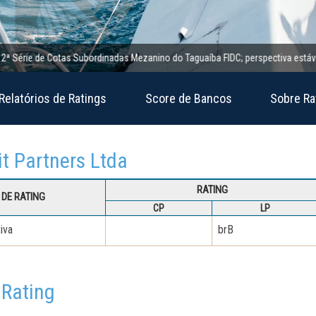
rie de Cotas Subordinadas Mezanino do Taguaíba FIDC; perspectiva estável
Relatórios de Ratings
Score de Bancos
Sobre Ra
it Partners Ltda
RATING
DE RATING
CP
LP
iva
brB
 Rating