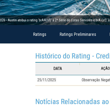
in atribui o rating ‘brAA(sf)’ à 2ª Série de Cotas Seniores e brA-(sf)’ à 2ª Sé
Ratings
Ratings Preliminares
Histórico do Rating - Cred
DATA
AÇÃO 
25/11/2025
Observação Negat
Notícias Relacionadas ao