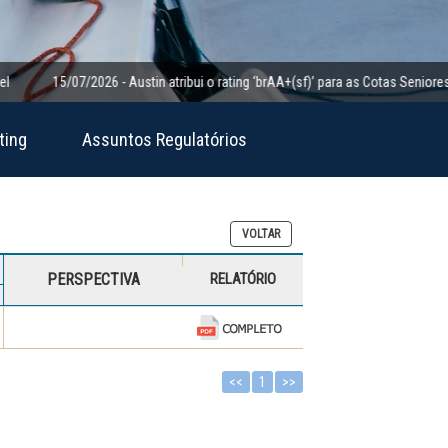
15/07/2026 - Austin atribui o rating ‘brAA+(sf)’ para as Cotas Seniores da Cl
ting
Assuntos Regulatórios
VOLTAR
PERSPECTIVA
RELATÓRIO
<<
1
>>