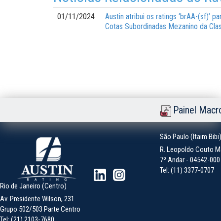
01/11/2024
Austin atribui os ratings ‘brAA-(sf)’ 
Cotas Subordinadas Mezanino da Clas
Painel Macr
São Paulo (Itaim Bibi
R. Leopoldo Couto Ma
7º Andar - 04542-000 -
Tel: (11) 3377-0707
Rio de Janeiro (Centro)
Av. Presidente Wilson, 231
Grupo 502/503 Parte Centro
Tel: (21) 2103-7680