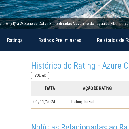
(sf)’ à 2ª Série de Cotas Subordinadas Mezanino do Taguaíba FIDC; perspectiva e
Ratings
Ratings Preliminares
Relatórios de R
Histórico do Rating - Azure
VOLTAR
DATA
AÇÃO DE RATING
01/11/2024
Rating Inicial
Notícias Relacionadas ao Ra