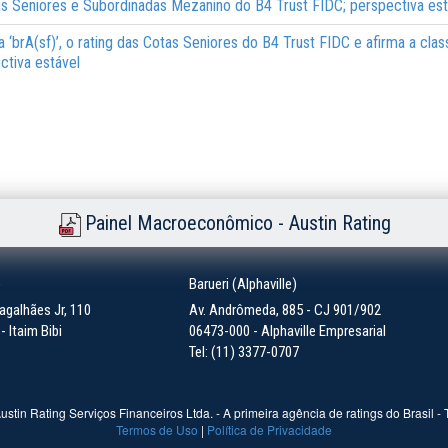
tas Seniores e Subordinadas Mezanino do B4 Trust FIDC; perspectiva est
ra ‘brA(sf)’, o rating das Cotas Seniores do B4 Trust FIDC e afirma a cla
ctiva estável
Painel Macroeconômico - Austin Rating
)
Barueri (Alphaville)
galhães Jr, 110
Av. Andrômeda, 885 - CJ 901/902
 Itaim Bibi
06473-000 - Alphaville Empresarial
Tel: (11) 3377-0707
ustin Rating Serviços Financeiros Ltda. - A primeira agência de ratings do Brasil -
Termos de Uso
|
Política de Privacidade