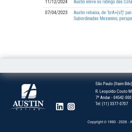
11/12/2024
Austin eleva os ratings das Co
07/04/2023
Austin rebaixa, de ‘brA+(sf)’ pa
Subordinadas Mezanino; perspe
São Paulo (Itaim Bibi
R. Leopoldo Couto Ma
7º Andar - 04542-000 -
Tel: (11) 3377-0707
Copyright © 1990 -
2026
- A