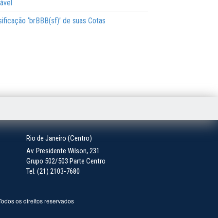
ável
ssificação ‘brBBB(sf)’ de suas Cotas
Rio de Janeiro (Centro)
Av. Presidente Wilson, 231
Grupo 502/503 Parte Centro
Tel: (21) 2103-7680
 Todos os direitos reservados