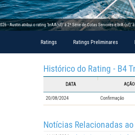
tin atribui o rating ‘brAA(sf)’ à 2ª Série de Cotas Seniores e brA-(sf)’ à 2ª S
Ratings
Ratings Preliminares
Histórico do Rating - B4 T
DATA
AÇÃO 
20/08/2024
Confirmação
Notícias Relacionadas ao