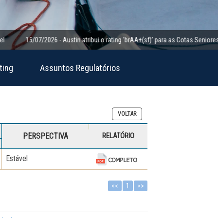
15/07/2026 - Austin atribui o rating ‘brAA+(sf)’ para as Cotas Seniores da C
ting
Assuntos Regulatórios
VOLTAR
PERSPECTIVA
RELATÓRIO
Estável
<<
1
>>