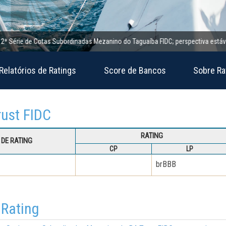
érie de Cotas Subordinadas Mezanino do Taguaíba FIDC; perspectiva estável
Relatórios de Ratings
Score de Bancos
Sobre Ra
rust FIDC
RATING
DE RATING
CP
LP
brBBB
 Rating