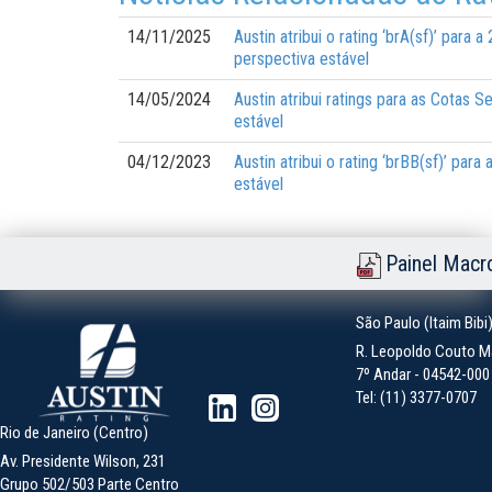
14/11/2025
Austin atribui o rating ‘brA(sf)’ par
perspectiva estável
14/05/2024
Austin atribui ratings para as Cotas 
estável
04/12/2023
Austin atribui o rating ‘brBB(sf)’ pa
estável
Painel Macr
São Paulo (Itaim Bibi
R. Leopoldo Couto Ma
7º Andar - 04542-000 -
Tel: (11) 3377-0707
Rio de Janeiro (Centro)
Av. Presidente Wilson, 231
Grupo 502/503 Parte Centro