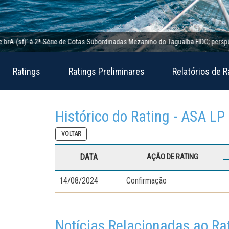
(sf)’ à 2ª Série de Cotas Subordinadas Mezanino do Taguaíba FIDC; perspectiva e
Ratings
Ratings Preliminares
Relatórios de R
Histórico do Rating - ASA LP
VOLTAR
DATA
AÇÃO DE RATING
14/08/2024
Confirmação
Notícias Relacionadas ao Ra