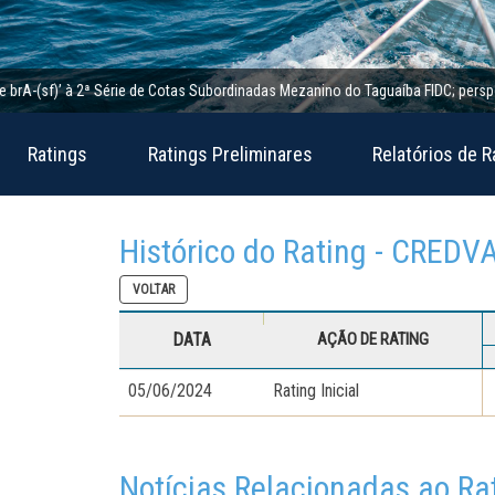
(sf)’ à 2ª Série de Cotas Subordinadas Mezanino do Taguaíba FIDC; perspectiva e
Ratings
Ratings Preliminares
Relatórios de R
Histórico do Rating - CREDV
VOLTAR
DATA
AÇÃO DE RATING
05/06/2024
Rating Inicial
Notícias Relacionadas ao Ra