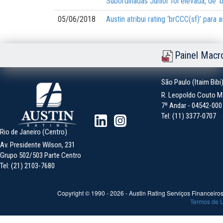
Subordinadas Júnior foi elevada, de ‘b
05/06/2018
Austin atribui rating ‘brCCC(sf)’ par
Painel Macr
São Paulo (Itaim Bibi
R. Leopoldo Couto Ma
7º Andar - 04542-000 -
Tel: (11) 3377-0707
Rio de Janeiro (Centro)
Av. Presidente Wilson, 231
Grupo 502/503 Parte Centro
Tel: (21) 2103-7680
Copyright © 1990 -
2026
- Austin Rating Serviços Financeiros 
Termos de 