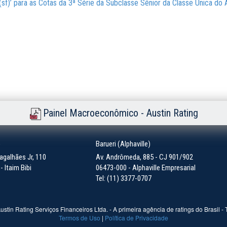
B+(sf)’ para as Cotas da 3ª Série da Subclasse Sênior da Classe Única d
Painel Macroeconômico - Austin Rating
)
Barueri (Alphaville)
galhães Jr, 110
Av. Andrômeda, 885 - CJ 901/902
 Itaim Bibi
06473-000 - Alphaville Empresarial
Tel: (11) 3377-0707
ustin Rating Serviços Financeiros Ltda. - A primeira agência de ratings do Brasil -
Termos de Uso
|
Política de Privacidade