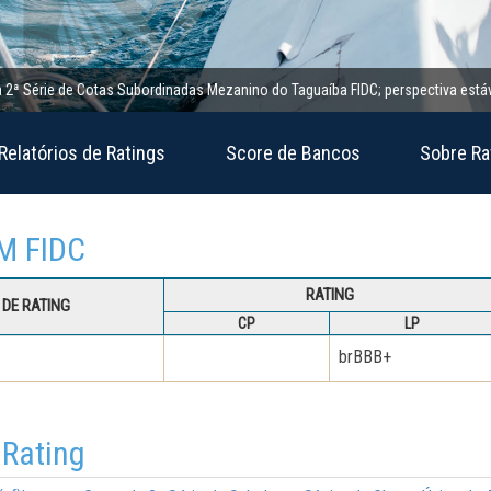
érie de Cotas Subordinadas Mezanino do Taguaíba FIDC; perspectiva estável
Relatórios de Ratings
Score de Bancos
Sobre Ra
GM FIDC
RATING
DE RATING
CP
LP
brBBB+
 Rating