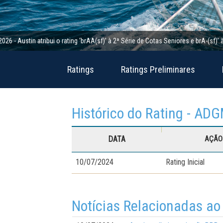
tin atribui o rating ‘brAA(sf)’ à 2ª Série de Cotas Seniores e brA-(sf)’ à 2ª S
Ratings
Ratings Preliminares
Histórico do Rating - AD
DATA
AÇÃO 
10/07/2024
Rating Inicial
Notícias Relacionadas ao