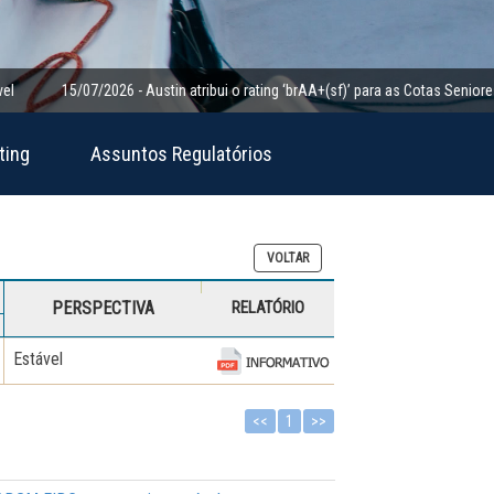
15/07/2026 - Austin atribui o rating ‘brAA+(sf)’ para as Cotas Seniores da Cl
ting
Assuntos Regulatórios
VOLTAR
PERSPECTIVA
RELATÓRIO
Estável
<<
1
>>