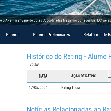
A-(sf)’ à 2ª Série de Cotas Subordinadas Mezanino do Taguaíba FIDC; perspectiva
Ratings
Ratings Preliminares
Relatórios de R
Histórico do Rating - Alume F
VOLTAR
DATA
AÇÃO DE RATING
17/05/2024
Rating Inicial
Notícias Relacionadas ao Ra