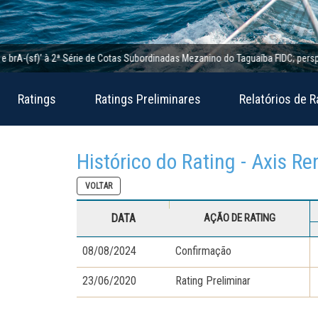
-(sf)’ à 2ª Série de Cotas Subordinadas Mezanino do Taguaíba FIDC; perspectiva 
Ratings
Ratings Preliminares
Relatórios de R
Histórico do Rating - Axis R
VOLTAR
DATA
AÇÃO DE RATING
08/08/2024
Confirmação
23/06/2020
Rating Preliminar