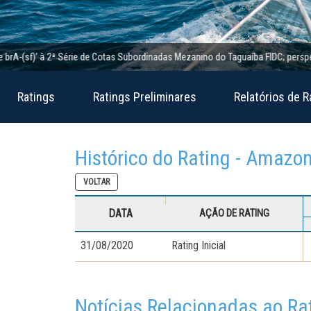
sf)’ à 2ª Série de Cotas Subordinadas Mezanino do Taguaíba FIDC; perspectiva es
Ratings
Ratings Preliminares
Relatórios de R
Histórico do Rating - Amazo
VOLTAR
DATA
AÇÃO DE RATING
31/08/2020
Rating Inicial
Notícias Relacionadas ao Ra