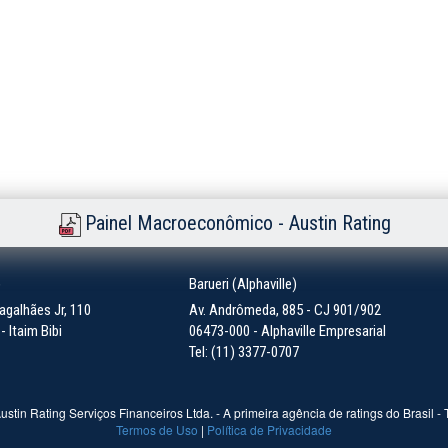
Painel Macroeconômico - Austin Rating
)
Barueri (Alphaville)
galhães Jr, 110
Av. Andrômeda, 885 - CJ 901/902
 Itaim Bibi
06473-000 - Alphaville Empresarial
Tel: (11) 3377-0707
ustin Rating Serviços Financeiros Ltda. - A primeira agência de ratings do Brasil -
Termos de Uso
|
Política de Privacidade