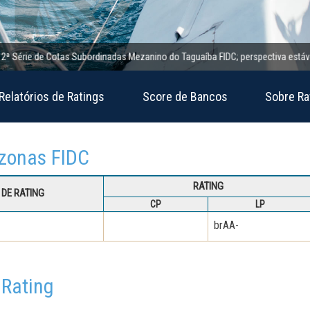
rie de Cotas Subordinadas Mezanino do Taguaíba FIDC; perspectiva estável
Relatórios de Ratings
Score de Bancos
Sobre Ra
azonas FIDC
RATING
DE RATING
CP
LP
brAA-
 Rating