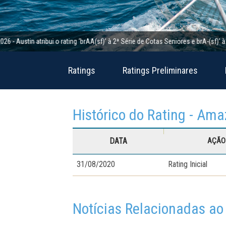
in atribui o rating ‘brAA(sf)’ à 2ª Série de Cotas Seniores e brA-(sf)’ à 2ª Sé
Ratings
Ratings Preliminares
Histórico do Rating - Am
DATA
AÇÃO 
31/08/2020
Rating Inicial
Notícias Relacionadas ao