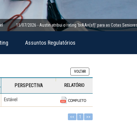
15/07/2026 - Austin atribui o rating ‘brAA+(sf)’ para as Cotas Seniores da Cl
ting
Assuntos Regulatórios
VOLTAR
PERSPECTIVA
RELATÓRIO
Estável
<<
1
>>