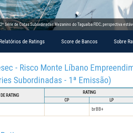
rie de Cotas Subordinadas Mezanino do Taguaíba FIDC; perspectiva estável
Relatórios de Ratings
Score de Bancos
Sobre Ra
rtesec - Risco Monte Líbano Empreendi
ries Subordinadas - 1ª Emissão)
RATING
DE RATING
CP
LP
brBB+