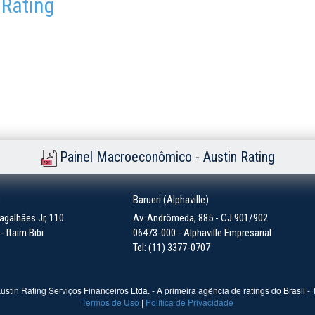
 Rating
Painel Macroeconômico - Austin Rating
)
Barueri (Alphaville)
galhães Jr, 110
Av. Andrômeda, 885 - CJ 901/902
 Itaim Bibi
06473-000 - Alphaville Empresarial
Tel: (11) 3377-0707
ustin Rating Serviços Financeiros Ltda. - A primeira agência de ratings do Brasil -
Termos de Uso
|
Política de Privacidade