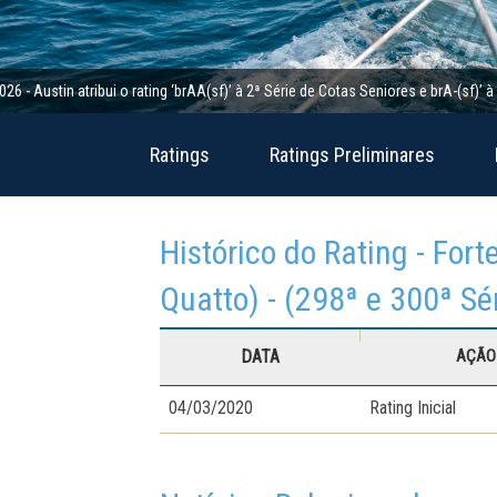
in atribui o rating ‘brAA(sf)’ à 2ª Série de Cotas Seniores e brA-(sf)’ à 2ª Sé
Ratings
Ratings Preliminares
Histórico do Rating - Fo
Quatto) - (298ª e 300ª Sé
DATA
AÇÃO 
04/03/2020
Rating Inicial