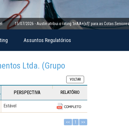
15/07/2026 - Austin atribui o rating ‘brAA+(sf)’ para as Cotas Seniores da Cl
ting
Assuntos Regulatórios
mentos Ltda. (Grupo
VOLTAR
PERSPECTIVA
RELATÓRIO
Estável
<<
1
>>