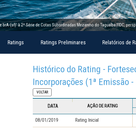
(sf)’ à 2ª Série de Cotas Subordinadas Mezanino do Taguaíba FIDC; perspectiva e
Ratings
Ratings Preliminares
Relatórios de R
Histórico do Rating - Fortes
Incorporações (1ª Emissão - 
VOLTAR
DATA
AÇÃO DE RATING
08/01/2019
Rating Inicial