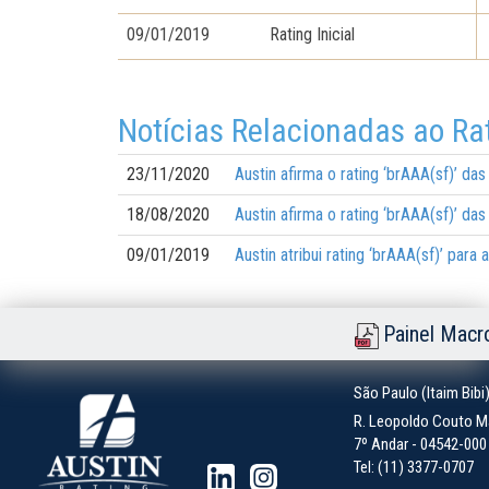
09/01/2019
Rating Inicial
Notícias Relacionadas ao Ra
23/11/2020
Austin afirma o rating ‘brAAA(sf)’ d
18/08/2020
Austin afirma o rating ‘brAAA(sf)’ d
09/01/2019
Austin atribui rating ‘brAAA(sf)’ par
Painel Macr
São Paulo (Itaim Bibi
R. Leopoldo Couto Ma
7º Andar - 04542-000 -
Tel: (11) 3377-0707