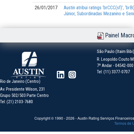
26/01/2017
Austin atribui ratings ‘brCCC(sf)’, ‘b
Júnior, Subordinadas Mezanino e Sen
Painel Macr
São Paulo (Itaim Bibi
R. Leopoldo Couto Ma
7º Andar - 04542-000 -
Tel: (11) 3377-0707
Rio de Janeiro (Centro)
Av. Presidente Wilson, 231
Grupo 502/503 Parte Centro
Tel: (21) 2103-7680
Copyright © 1990 -
2026
- Austin Rating Serviços Financeiros 
Termos de 