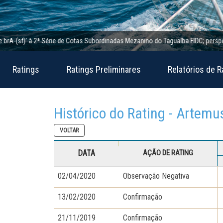
(sf)’ à 2ª Série de Cotas Subordinadas Mezanino do Taguaíba FIDC; perspectiva e
Ratings
Ratings Preliminares
Relatórios de R
Histórico do Rating - Artemu
VOLTAR
DATA
AÇÃO DE RATING
02/04/2020
Observação Negativa
13/02/2020
Confirmação
21/11/2019
Confirmação