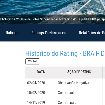
A-(sf)’ à 2ª Série de Cotas Subordinadas Mezanino do Taguaíba FIDC; perspectiva
Ratings
Ratings Preliminares
Relatórios de R
Histórico do Rating - BRA FI
VOLTAR
DATA
AÇÃO DE RATING
02/04/2020
Observação Negativa
10/02/2020
Confirmação
14/11/2019
Confirmação