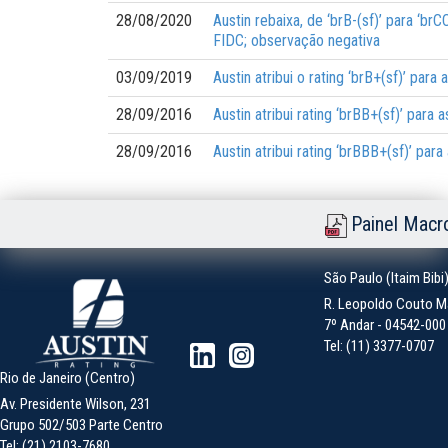
28/08/2020
Austin rebaixa, de ‘brB-(sf)’ para ‘br
FIDC; observação negativa
03/09/2019
Austin atribui o rating ‘brB+(sf)’ pa
28/09/2016
Austin atribui rating ‘brBB+(sf)’ pa
28/09/2016
Austin atribui rating ‘brBBB+(sf)’ p
Painel Macr
São Paulo (Itaim Bibi
R. Leopoldo Couto Ma
7º Andar - 04542-000 -
Tel: (11) 3377-0707
Rio de Janeiro (Centro)
Av. Presidente Wilson, 231
Grupo 502/503 Parte Centro
Tel: (21) 2103-7680