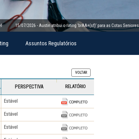
5/07/2026 - Austin atribui o rating ‘brAA+(sf)’ para as Cotas Seniores da Clas
ting
Assuntos Regulatórios
VOLTAR
PERSPECTIVA
RELATÓRIO
Estável
Estável
Estável