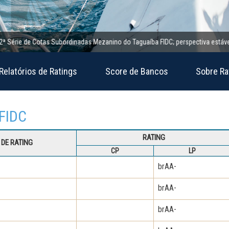
e de Cotas Subordinadas Mezanino do Taguaíba FIDC; perspectiva estável
1
Relatórios de Ratings
Score de Bancos
Sobre Ra
 FIDC
RATING
DE RATING
CP
LP
brAA-
brAA-
brAA-