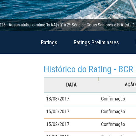
n atribui o rating ‘brAA(sf)’ à 2ª Série de Cotas Seniores e brA-(sf)’ à 2ª Séri
Ratings
Ratings Preliminares
Histórico do Rating - BCR
DATA
AÇÃO 
18/08/2017
Confirmação
15/05/2017
Confirmação
15/02/2017
Confirmação